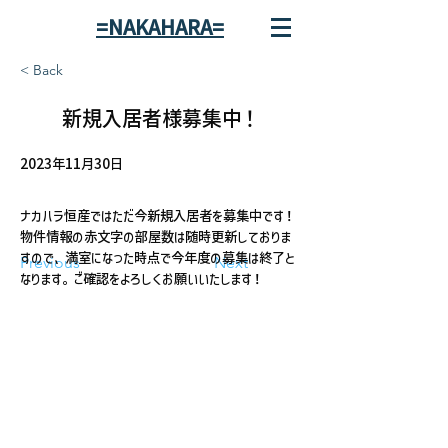
=NAKAHARA=
< Back
新規入居者様募集中！
2023年11月30日
ナカハラ恒産ではただ今新規入居者を募集中です！
物件情報の赤文字の部屋数は随時更新しておりま
すので、満室になった時点で今年度の募集は終了と
Previous
Next
なります。ご確認をよろしくお願いいたします！