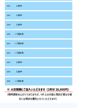
102
入居中
103
入居中
104
入居中
105
※ご成約済
201
※ご成約済
202
※ご成約済
203
入居中
204
入居中
205
※ご成約済
※ 火災保険にご加入いただきます（2年分 20,000円）
（随時更新を心がけておりますが、HP上の内容と現状が異なる場
合には現状を優先させていただきます）