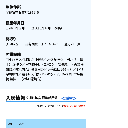
物件住所
宇都宮市石井町2963-6
建築年月日
１９８８年２月 （２０１１年８月 改装）
間取り
ワンルーム 占有面積 １７．５０㎡ 窓方向 東
付帯設備
ＩＨキッチン／LED照明器具／レースカーテン／ドレープ（厚
手）カーテン／室内物干し／エアコン（冷暖房）／火災報
知器／敷地内入居者専用ﾗﾝﾄﾞﾘｰ有(1回100円）／2ﾄﾞｱ
冷蔵庫付／電子レンジ付／BS対応／インターネット常時接
続 無料 （Wi-Fi環境有）
入居情報
令和8年度 募集部屋数
＜満室＞
お気軽にお問合せ下さい
☎0120-85-0936
お部屋番
お家賃
共益費
合計/月
備考（学部/出身地）
号
101
入居中