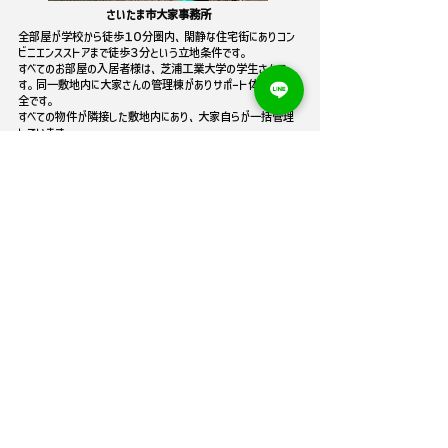
さいたま市大家事務所
全部屋が学校から徒歩１０分圏内、閑静な住宅街にありコン
ビニエンスストアまで徒歩３分という立地条件です。
すべてのお部屋の入居者様は、芝浦工業大学の学生さんで
す。同一敷地内に大家さんの管理棟がありサポート体制も万
全です。
すべての物件が隣接した敷地内にあり、大家自らが一括管理
しています。
物件詳細については、トップページの電話番号へお気軽にお問
い合わせください。
さいたま市管理事務所アクセスマップは
こちら
お問い合わせ
何でもお気軽にご相談ください！
お問い合わせ用LINEはコチラ＞
=NAKAHARA=
〒337-0007 さいたま市見沼区丸ヶ崎町21-14
TEL
0120-85-0936
/ FAX
048-685-9120