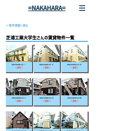
=NAKAHARA=
< 物件情報へ戻る
芝浦工業大学生さんの賃貸物件一覧
NAKAHARASO Ⅰ
NAKAHARASO Ⅱ
NAKAHARASO Ⅲ
＜満室＞
＜満室＞
＜満室＞
NAKAHARASO Ⅴ
NAKAHARASO Ⅵ
NAKAHARASO Ⅶ
＜満室＞
＜満室＞
＜満室＞