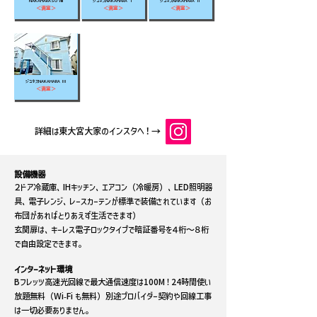
NAKAHARASO Ⅷ
ジュネスNAKAHARA Ⅰ
ジュネスNAKAHARA Ⅱ
＜満室＞
＜満室＞
＜満室＞
ジュネスNAKAHARA Ⅲ
＜満室＞
詳細は東大宮大家のインスタへ！→
設備機器
２ドア冷蔵庫、IHキッチン、エアコン（冷暖房）、LED照明器
具、電子レンジ、レースカーテンが標準で装備されています（お
布団があればとりあえず生活できます）
玄関扉は、キーレス電子ロックタイプで暗証番号を４桁～８桁
で自由設定できます。
インターネット環境
Bフレッツ高速光回線で最大通信速度は100M！24時間使い
放題無料（Wi-Fi も無料）別途プロバイダー契約や回線工事
は一切必要ありません。