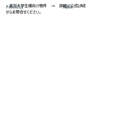
・奥羽大学生様向け物件　→　詳細は公式LINE
Previous
Next
からお問合せください。