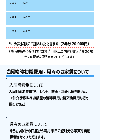
L 102
入居中
L 201
入居中
L 202
入居中
※ 火災保険にご加入いただきます（2年分 20,000円）
（随時更新を心がけておりますが、HP上の内容と現状が異なる場
合には現状を優先させていただきます）
ご契約時初期費用・月々のお家賃について
入居時費用について
入居月のお家賃フリーレント、敷金・礼金も頂きません。
（仲介手数料やお部屋の消毒費用、鍵交換費用なども
頂きません）
月々のお家賃について
ゆうちょ銀行の口座から毎月末日に翌月分お家賃を自動
振替させていただきます。