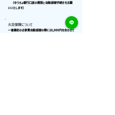
（ゆうちょ銀行口座の開設と自動振替手続きをお願
いいたします）
火災保険について
一番最初のお家賃自動振替の際に20,000円を合わせて
振替させていただきます。
２年間分（初回振替時のみ）
電気・ガス・水道料金について
各ライフラインの連絡先は、契約書類に同封して入居日
の１週間前までにお送り致します。事前にご連絡をしてい
ただき、それぞれ入居日（開始日）をお知らせくださ
い。ガスの開栓には、立ち合いが必要な場合があります。
（お家賃の振替口座と各振替口座を同一にすると便利
です）
お問い合わせ