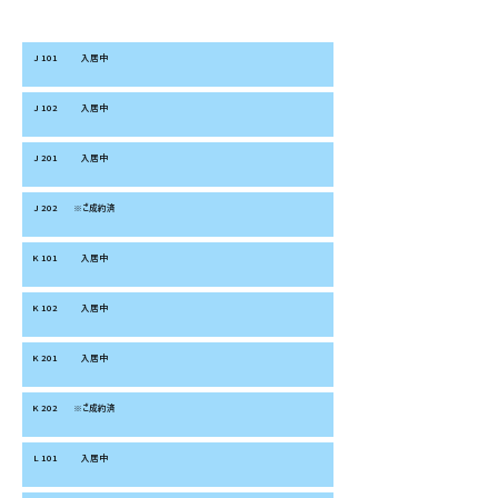
お部屋番
入居状況
お家賃
共益費
合計/月
号
J 101
入居中
J 102
入居中
J 201
入居中
J 202
※ご成約済
K 101
入居中
K 102
入居中
K 201
入居中
K 202
※ご成約済
L 101
入居中