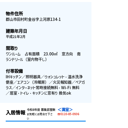
物件住所
郡山市田村町金谷字上河原134-1
建築年月日
平成21年2月
間取り
ワンルーム 占有面積 23.00㎡ 窓方向 南
ランドリール（室内物干し）
付帯設備
IHキッチン／照明器具／ウォシュレット・温水洗浄
便座／エアコン（冷暖房）／火災報知器／ペアガ
ラス／インターネット常時接続無料・Wi-Fi 無料
／居室・トイレ・キッチンに窓有り 換気ok
＜満室＞
令和8年度 募集部屋数
入居情報
お気軽にお問合せ下さ
☎0120-85-0936
い