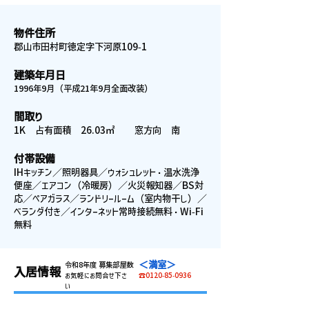
物件住所
郡山市田村町徳定字下河原109-1
建築年月日
1996年9月（平成21年9月全面改装）
間取り
1K 占有面積 26.03㎡ 窓方向 南
付帯設備
IHキッチン／照明器具／ウォシュレット・温水洗浄
便座／エアコン（冷暖房）／火災報知器／BS対
応／ペアガラス／ランドリールーム（室内物干し）／
ベランダ付き／インターネット常時接続無料・Wi-Fi
無料
＜満室＞
令和8年度 募集部屋数
入居情報
お気軽にお問合せ下さ
☎0120-85-0936
い