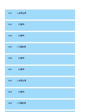
お部屋番
入居状況
お家賃
共益費
合計/月
号
101
※お申込済
102
入居中
103
入居中
105
※ご成約済
106
入居中
201
入居中
202
※お申込済
203
入居中
205
※ご成約済