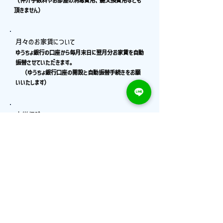
（仲介手数料やお部屋の消毒費用、鍵交換費用なども
頂きません）
月々のお家賃について
ゆうちょ銀行の口座から毎月末日に翌月分お家賃を自動
振替させていただきます。
（ゆうちょ銀行口座の開設と自動振替手続きをお願
いいたします）
火災保険について
一番最初のお家賃自動振替の際に20,000円を合わせて
振替させていただきます。
２年間分（初回振替時のみ）
電気・ガス・水道料金について
各ライフラインの連絡先は、契約書類に同封して入居日
の１週間前までにお送り致します。事前にご連絡をしてい
ただき、それぞれ入居日（開始日）をお知らせくださ
い。ガスの開栓には、立ち合いが必要な場合があります。