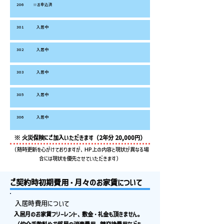
206
※お申込済
301
入居中
302
入居中
303
入居中
305
入居中
306
入居中
※ 火災保険にご加入いただきます（2年分 20,000円）
（随時更新を心がけておりますが、HP上の内容と現状が異なる場
合には現状を優先させていただきます）
ご契約時初期費用・月々のお家賃について
入居時費用について
入居月のお家賃フリーレント、敷金・礼金も頂きません。