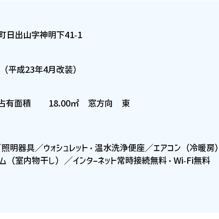
町日出山字神明下41-1
月（平成23年4月改装）
 占有面積 18.00㎡ 窓方向 東
ン／照明器具／ウォシュレット・温水洗浄便座／エアコン（冷暖
ーム（室内物干し）／インターネット常時接続無料・Wi-Fi無料