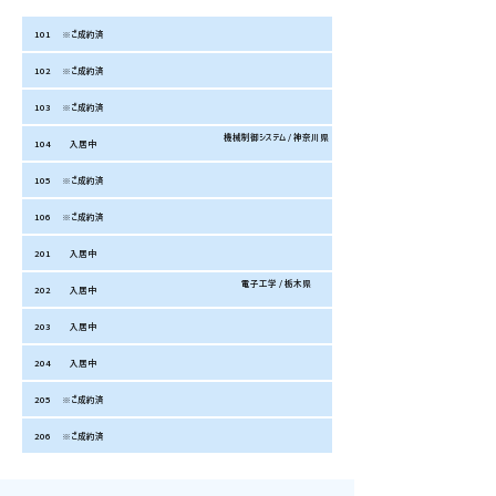
お家賃
共益費
合計/月
備考（学部/出身地）
号
101
※ご成約済
102
※ご成約済
103
※ご成約済
機械制御システム / 神奈川県
104
入居中
105
※ご成約済
106
※ご成約済
201
入居中
電子工学 / 栃木県
202
入居中
203
入居中
204
入居中
205
※ご成約済
206
※ご成約済