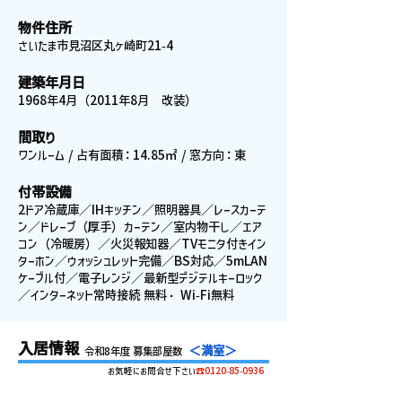
物件住所
さいたま市見沼区丸ヶ崎町21-4
建築年月日
1968年4月（2011年8月 改装）
間取り
ワンルーム / 占有面積：14.85㎡ / 窓方向：東
付帯設備
2ドア冷蔵庫／IHキッチン／照明器具／レースカーテ
ン／ドレープ（厚手）カーテン／室内物干し／エア
コン（冷暖房）／火災報知器／TVモニタ付きイン
ターホン／ウォッシュレット完備／BS対応／5mLAN
ケーブル付／電子レンジ／最新型デジテルキーロック
／インターネット常時接続 無料・ Wi-Fi無料
入居情報
＜満室＞
令和8年度 募集部屋数
お気軽にお問合せ下さい
☎0120-85-0936
お部屋番