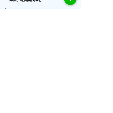
２年間分（初回振替時のみ）
電気・ガス・水道料金について
水道料金は毎月お家賃と一緒に固定金額2,000円（税
込み）指定口座から
振替させていただきます。
電気・ガス料金は、入居者様各自、電力・ガス会社と直
接契約になります。
（電気・ガス料金の振替口座をお家賃の振替口座と同
一にすると便利です）
お問い合わせ
何でもお気軽にご相談ください！
お問い合わせ用LINEはコチラ＞
=NAKAHARA=