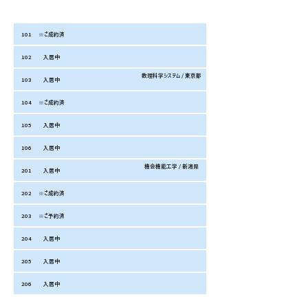
お部屋番
お家賃
共益費
合計/月
備考（学部/出身地）
号
101
※ご成約済
102
入居中
数理科学システム / 東京都
103
入居中
104
※ご成約済
105
入居中
106
入居中
機会機能工学 / 新潟県
201
入居中
202
※ご成約済
203
※ご予約済
204
入居中
205
入居中
206
入居中