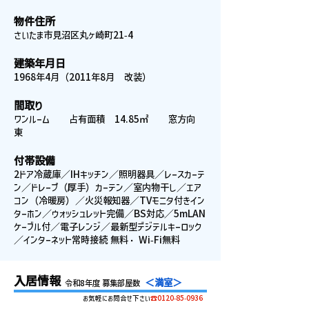
物件住所
さいたま市見沼区丸ヶ崎町21-4
建築年月日
1968年4月（2011年8月 改装）
間取り
ワンルーム 占有面積 14.85㎡ 窓方向
東
付帯設備
2ドア冷蔵庫／IHキッチン／照明器具／レースカーテ
ン／ドレープ（厚手）カーテン／室内物干し／エア
コン（冷暖房）／火災報知器／TVモニタ付きイン
ターホン／ウォッシュレット完備／BS対応／5mLAN
ケーブル付／電子レンジ／最新型デジテルキーロック
／インターネット常時接続 無料・ Wi-Fi無料
入居情報
＜満室＞
令和8年度 募集部屋数
お気軽にお問合せ下さい
☎0120-85-0936