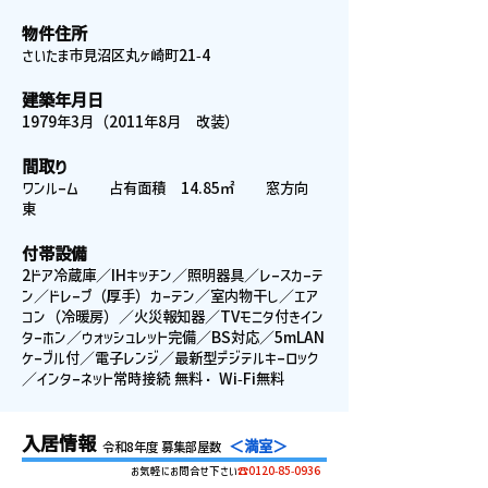
物件住所
さいたま市見沼区丸ヶ崎町21-4
建築年月日
1979年3月（2011年8月 改装）
間取り
ワンルーム 占有面積 14.85㎡ 窓方向
東
付帯設備
2ドア冷蔵庫／IHキッチン／照明器具／レースカーテ
ン／ドレープ（厚手）カーテン／室内物干し／エア
コン（冷暖房）／火災報知器／TVモニタ付きイン
ターホン／ウォッシュレット完備／BS対応／5mLAN
ケーブル付／電子レンジ／最新型デジテルキーロック
／インターネット常時接続 無料・ Wi-Fi無料
入居情報
＜満室＞
令和8年度 募集部屋数
お気軽にお問合せ下さい
☎0120-85-0936