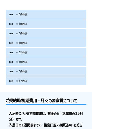
お部屋番
お家賃
共益費
合計/月
備考（学部/出身地）
号
101
※ご成約済
102
※ご成約済
103
※ご成約済
104
※ご成約済
201
※ご予約済
202
※ご成約済
203
※ご成約済
204
※ご予約済
ご契約時初期費用・月々のお家賃について
入居時にかかる初期費用は、敷金のみ（お家賃の１ヶ月
分）です。
入居日の１週間前までに、指定口座にお振込みいただき