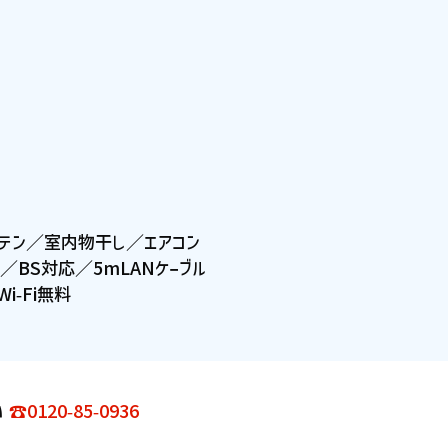
ーテン／室内物干し／エアコン
／BS対応／5mLANケーブル
i-Fi無料
い
☎0120-85-0936