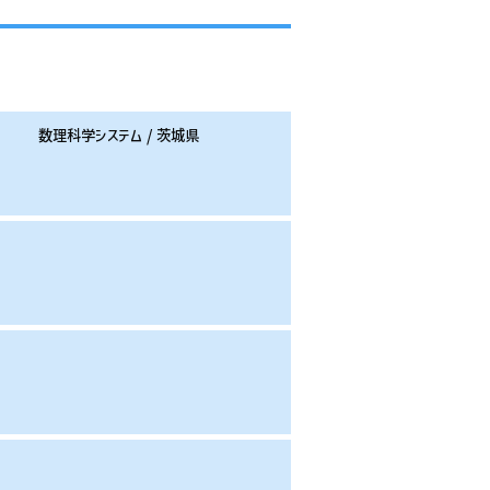
備考（学部/出身地）
数理科学システム / 茨城県