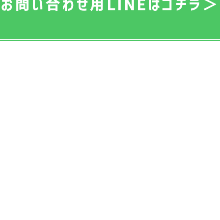
お問い合わせ用LINEはコチラ＞
RA=
物件情報
芝浦工業大学生
日本大学工学部生
宇都宮大学生
奥羽大学生・南東北病院