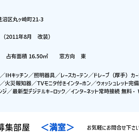
見沼区丸ヶ崎町21-3
月（2011年8月 改装）
 占有面積 16.50㎡ 窓方向 東
／IHキッチン／照明器具／レースカーテン／ドレープ（厚手）カ
火災報知器／TVモニタ付きインターホン／ウォッシュレット完備
ジ／最新型デジテルキーロック／インターネット常時接続 無料・ W
 募集部屋
＜満室＞
お気軽にお問合せ下さ