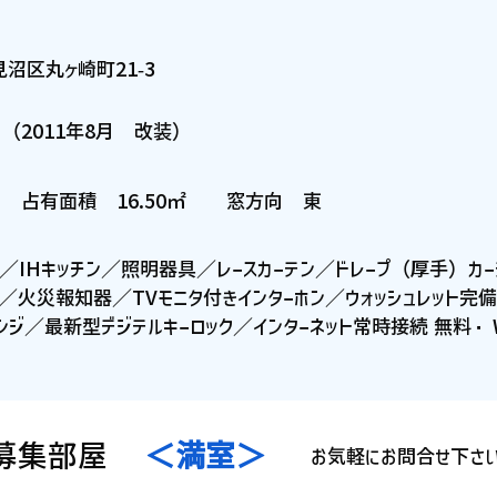
見沼区丸ヶ崎町21-3
月（2011年8月 改装）
 占有面積 16.50㎡ 窓方向 東
／IHキッチン／照明器具／レースカーテン／ドレープ（厚手）カ
火災報知器／TVモニタ付きインターホン／ウォッシュレット完備
ジ／最新型デジテルキーロック／インターネット常時接続 無料・ W
 募集部屋
＜満室＞
お気軽にお問合せ下さ