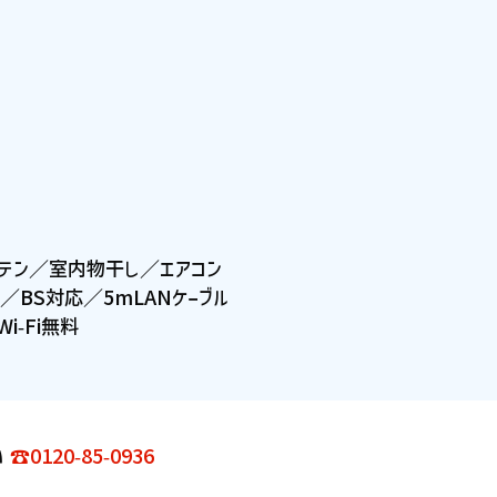
ーテン／室内物干し／エアコン
／BS対応／5mLANケーブル
i-Fi無料
い
☎0120-85-0936