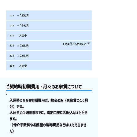
お部屋番
お家賃
共益費
合計/月
備考（学部/出身地）
号
103
※ご成約済
104
※ご予約済
201
入居中
下見即可／入居3/21〜可
202
※ご成約済
203
※ご成約済
204
入居中
ご契約時初期費用・月々のお家賃について
入居時にかかる初期費用は、敷金のみ（お家賃の１ヶ月
分）です。
入居日の１週間前までに、指定口座にお振込みいただき
ます。
（仲介手数料やお部屋の消毒費用などはいただきませ
ん）