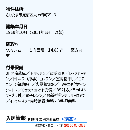
物件住所
さいたま市見沼区丸ヶ崎町21-3
建築年月日
1989年10月（2011年8月 改装）
間取り
ワンルーム 占有面積 14.85㎡ 窓方向
東
付帯設備
2ドア冷蔵庫／IHキッチン／照明器具／レースカーテ
ン／ドレープ（厚手）カーテン／室内物干し／エア
コン（冷暖房）／火災報知器／TVモニタ付きイン
ターホン／ウォッシュレット完備／BS対応／5mLAN
ケーブル付／電子レンジ／最新型デジテルキーロック
／インターネット常時接続 無料・ Wi-Fi無料
入居情報
＜満室＞
令和8年度 募集部屋数
お気軽にお問合せ下さい
☎0120-85-0936