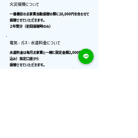
火災保険について
一番最初のお家賃自動振替の際に20,000円を合わせて
振替させていただきます。
２年間分（初回振替時のみ）
電気・ガス・水道料金について
水道料金は毎月お家賃と一緒に固定金額2,000円（税
込み）指定口座から
振替させていただきます。
電気・ガス料金は、入居者様各自、電力・ガス会社と直
接契約になります。
（電気・ガス料金の振替口座をお家賃の振替口座と同
一にすると便利です）
お問い合わせ
何でもお気軽にご相談ください！
お問い合わせ用LINEはコチラ＞