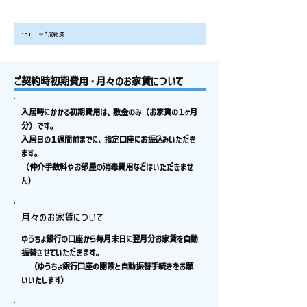
お部屋番
お家賃
共益費
合計/月
備考（学部/出身地）
号
101
※ご成約済
ご契約時初期費用・月々のお家賃について
入居時にかかる初期費用は、敷金のみ（お家賃の１ヶ月
分）です。
入居日の１週間前までに、指定口座にお振込みいただき
ます。
（仲介手数料やお部屋の消毒費用などはいただきませ
ん）
月々のお家賃について
ゆうちょ銀行の口座から毎月末日に翌月分お家賃を自動
振替させていただきます。
（ゆうちょ銀行口座の開設と自動振替手続きをお願
いいたします）