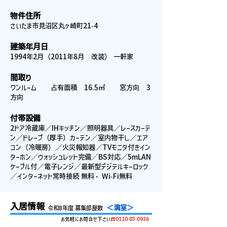
物件住所
さいたま市見沼区丸ヶ崎町21-4
建築年月日
1994年2月（2011年8月 改装） 一軒家
間取り
ワンルーム 占有面積 16.5㎡ 窓方向 3
方向
付帯設備
2ドア冷蔵庫／IHキッチン／照明器具／レースカーテ
ン／ドレープ（厚手）カーテン／室内物干し／エア
コン（冷暖房）／火災報知器／TVモニタ付きイン
ターホン／ウォッシュレット完備／BS対応／5mLAN
ケーブル付／電子レンジ／最新型デジテルキーロック
／インターネット常時接続 無料・ Wi-Fi無料
入居情報
＜満室＞
令和8年度 募集部屋数
お気軽にお問合せ下さい
☎0120-85-0936